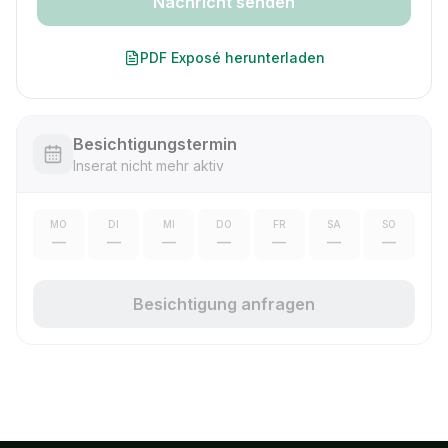
Nachricht senden
PDF Exposé herunterladen
Besichtigungstermin
Inserat nicht mehr aktiv
MO
DI
MI
DO
FR
SA
SO
—
—
—
—
—
—
—
Besichtigung anfragen