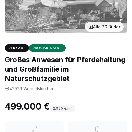
Alle
20
Bilder
VERKAUF
PROVISIONSFREI
Großes Anwesen für Pferdehaltung
und Großfamilie im
Naturschutzgebiet
42929
Wermelskirchen
499.000 €
2.935
€/m²