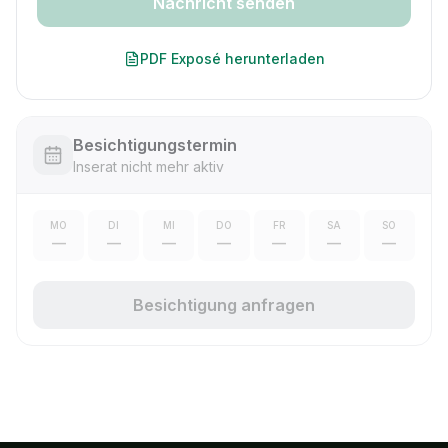
Nachricht senden
PDF Exposé herunterladen
Besichtigungstermin
Inserat nicht mehr aktiv
MO
DI
MI
DO
FR
SA
SO
—
—
—
—
—
—
—
Besichtigung anfragen