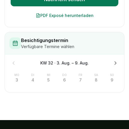
PDF Exposé herunterladen
Besichtigungstermin
Verfügbare Termine wählen
KW
32
·
3. Aug.
–
9. Aug.
MO
DI
MI
DO
FR
SA
SO
3
4
5
6
7
8
9