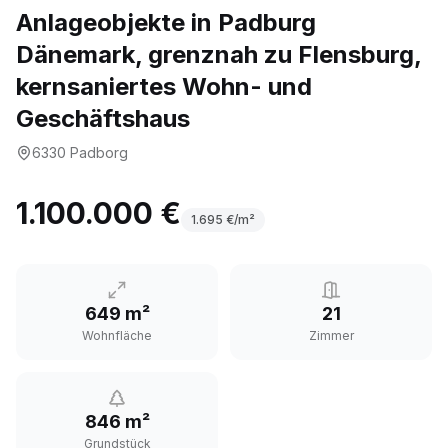
Anlageobjekte in Padburg
Dänemark, grenznah zu Flensburg,
kernsaniertes Wohn- und
Geschäftshaus
6330
Padborg
1.100.000 €
1.695
€/m²
649 m²
21
Wohnfläche
Zimmer
846 m²
Grundstück