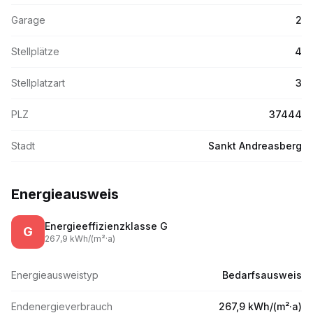
Garage
2
Stellplätze
4
Stellplatzart
3
PLZ
37444
Stadt
Sankt Andreasberg
Energieausweis
Energieeffizienzklasse
G
G
267,9
kWh/(m
²·
a)
Energieausweistyp
Bedarfsausweis
Endenergieverbrauch
267,9 kWh/(m²·a)