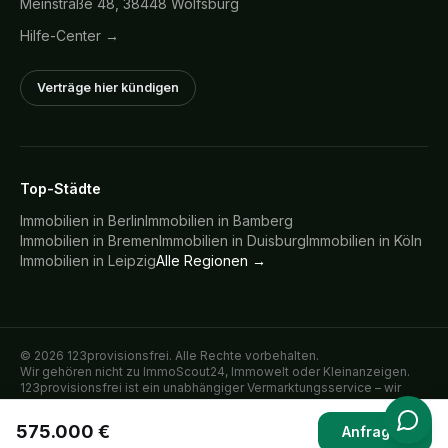
Meinstraße 48, 38448 Wolfsburg
Hilfe-Center →
Verträge hier kündigen
Top-Städte
Immobilien in
Berlin
Immobilien in
Bamberg
Immobilien in
Bremen
Immobilien in
Duisburg
Immobilien in
Köln
Immobilien in
Leipzig
Alle Regionen →
©
2026
123provisionsfrei. Alle Rechte vorbehalten.
Wir gehören nicht zu ImmoScout24, Immowelt oder Kleinanzeigen.
123provisionsfrei ist ein unabhängiger Vermarktungsservice – wir
inserieren Immobilien ausschließlich im direkten Auftrag der
verkaufenden oder vermietenden Eigentümer auf den genannten
575.000 €
Anfragen
Plattformen.