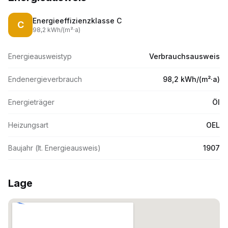
Energieeffizienzklasse
C
C
98,2
kWh/(m
²·
a)
Energieausweistyp
Verbrauchsausweis
Endenergieverbrauch
98,2 kWh/(m²·a)
Energieträger
Öl
Heizungsart
OEL
Baujahr (lt. Energieausweis)
1907
Lage